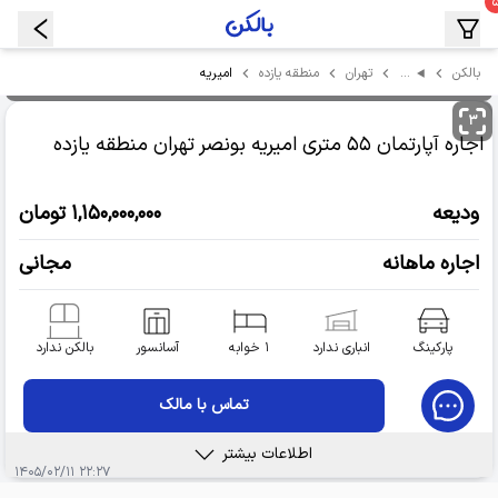
…
امیریه
بالکن
تهران
منطقه یازده
۳
اجاره آپارتمان
۵۵ متری امیریه بونصر
تهران منطقه یازده
ودیعه
۱,۱۵۰,۰۰۰,۰۰۰ تومان
اجاره ماهانه
مجانی
پارکینگ
انباری ندارد
۱ خوابه
آسانسور
بالکن ندارد
تماس با مالک
اطلاعات بیشتر
۲۲:۲۷ ۱۴۰۵/۰۲/۱۱