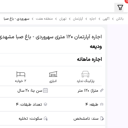
سهروردی - باغ صبا
بالکن
آگهی
اجاره
آپارتمان
تهران
منطقه هفت
اجاره آپارتمان
۱۲۰ متری سهروردی - باغ صبا مشهدی گلشن
ودیعه
اجاره ماهانه
پارکینگ ندارد
انباری
۲ خوابه
متراژ:
۱۲۰ متر
سن بنا:
۲۰ سال
طبقه:
۴
تعداد طبقات:
۴
سند:
نامشخص
سکونت:
تخلیه