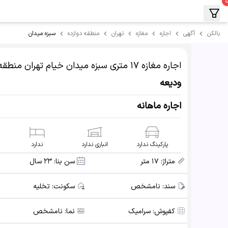
سبزه میدان
بالکن
آگهی
اجاره
مغازه
تهران
منطقه دوازده
اجاره مغازه
۱۷ متری سبزه میدان خیام
تهران منطقه 
ودیعه
اجاره ماهانه
پارکینگ ندارد
انباری ندارد
ندارد
متراژ:
۱۷ متر
سن بنا:
۲۳ سال
سند:
نامشخص
سکونت:
تخلیه
کفپوش:
سرامیک
نما:
نامشخص