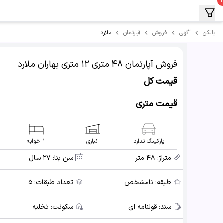
ملارد
بالکن
آگهی
فروش
آپارتمان
فروش آپارتمان
۴۸ متری ۱۲ متری بهاران
ملارد
قیمت کل
قیمت متری
پارکینگ ندارد
انباری
۱ خوابه
متراژ:
۴۸ متر
سن بنا:
۲۷ سال
طبقه:
نامشخص
تعداد طبقات:
۵
سند:
قولنامه ای
سکونت:
تخلیه