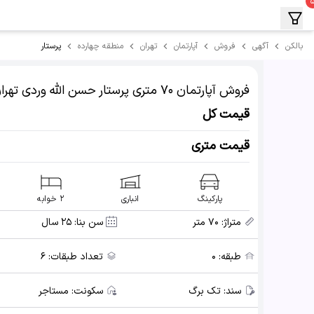
پرستار
بالکن
آگهی
فروش
آپارتمان
تهران
منطقه چهارده
فروش آپارتمان
۷۰ متری پرستار حسن الله وردی
تهرا
قیمت کل
قیمت متری
پارکینگ
انباری
۲ خوابه
متراژ:
۷۰ متر
سن بنا:
۲۵ سال
طبقه:
۰
تعداد طبقات:
۶
سند:
تک برگ
سکونت:
مستاجر