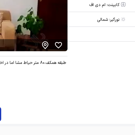
کابینت:
ام دی اف
نورگیر:
شمالی
طبقه همکف.۸۰ متر حیاط مشا اما در اختیار کامل .