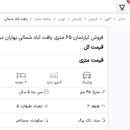
یافت آباد شمالی
بالکن
آگهی
فروش
آپارتمان
تهران
منطقه هفده
فروش آپارتمان
۶۵ متری یافت آباد شمالی بهاران دو
قیمت کل
قیمت متری
پارکینگ
انباری ندارد
۲ خوابه
متراژ:
۶۵ متر
سن بنا:
۵ سال
طبقه:
۲
تعداد طبقات:
۵
سند:
تک برگ
سکونت:
مستاجر