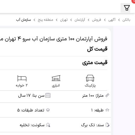
سازمان آب
بالکن
آگهی
فروش
آپارتمان
تهران
منطقه پنج
فروش آپارتمان
۱۰۰ متری سازمان آب سرو ۴
تهران م
قیمت کل
قیمت متری
پارکینگ
انباری
۲ خوابه
متراژ:
۱۰۰ متر
سن بنا:
۱۷ سال
طبقه:
۱
تعداد طبقات:
۵
سند:
تک برگ
سکونت:
تخلیه