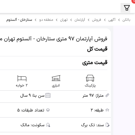
ستارخان - آلستوم
بالکن
آگهی
فروش
آپارتمان
تهران
منطقه دو
فروش آپارتمان
۹۷ متری ستارخان - آلستوم
تهران م
قیمت کل
قیمت متری
پارکینگ
انباری
۲ خوابه
متراژ:
۹۷ متر
سن بنا:
۹ سال
طبقه:
۲
تعداد طبقات:
۵
سند:
تک برگ
سکونت:
مالک